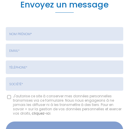
Envoyez un message
Nom
-
Prénom
Email
:
:
*
*
Tél.
:
*
Société
J'autorise ce site à conserver mes données personnelles
transmises via ce formulaire. Nous nous engageons à ne
:
jamais les diffuser ni à les transmettre à des tiers. Pour en
savoir + sur la gestion de vos données personnelles et exercer
vos droits,
cliquez-ici
.
Acceptation
RGPD