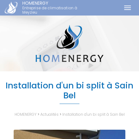
HOMENERGY
Entreprise de climatisation à
Togg
Meyzieu
navi
Aller
au
contenu
principal
Installation d'un bi split à Sain
Bel
HOMENERGY
>
Actualités
>
Installation d'un bi split à Sain Bel