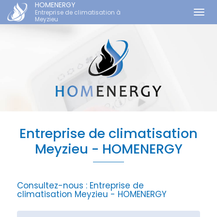
HOMENERGY
Entreprise de climatisation à
Togg
Meyzieu
navi
Aller
au
contenu
principal
Entreprise de climatisation
Meyzieu - HOMENERGY
Consultez-nous :
Entreprise de
climatisation Meyzieu - HOMENERGY