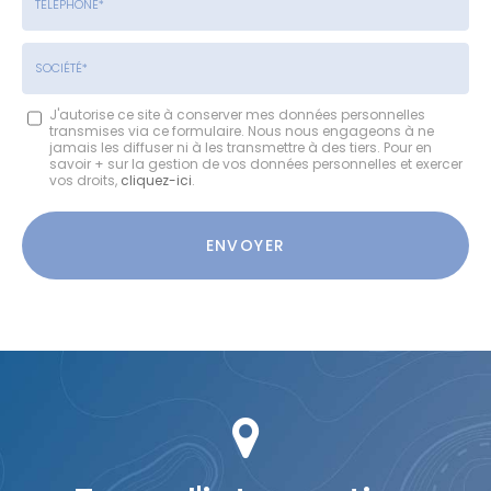
:
:
*
*
Tél.
:
*
Société
J'autorise ce site à conserver mes données personnelles
transmises via ce formulaire. Nous nous engageons à ne
:
jamais les diffuser ni à les transmettre à des tiers. Pour en
savoir + sur la gestion de vos données personnelles et exercer
vos droits,
cliquez-ici
.
Acceptation
RGPD
ENVOYER
*