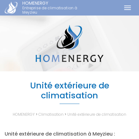
HOMENERGY
Entreprise de climatisation à
Togg
Meyzieu
navi
Aller
au
contenu
principal
Unité extérieure de
climatisation
HOMENERGY
>
Climatisation
>
Unité extérieure de climatisation
Unité extérieure de climatisation à Meyzieu :