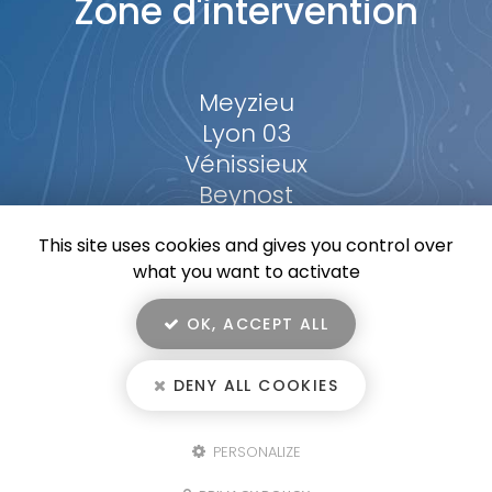
Zone d'intervention
Meyzieu
Lyon 03
Vénissieux
Beynost
...
This site uses cookies and gives you control over
what you want to activate
OK, ACCEPT ALL
En savoir +
HOMENERGY, entreprise de climatisation dans l'ouest lyonnais
DENY ALL COOKIES
Mentions légales
-
Plan du site
-
Liens utiles
-
Secteur
-
Homenergy
Cookies
PERSONALIZE
Création et référencement de site Internet
Fermer