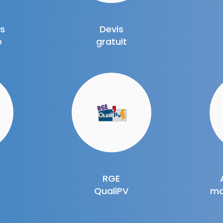
ns
Devis
e
gratuit
RGE
QualiPV
ma