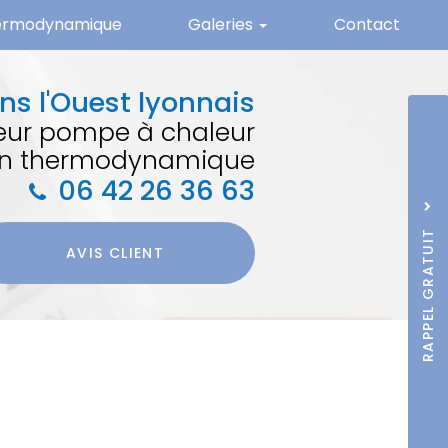
hermodynamique
Galeries
Contact
Climatisation
ns l'Ouest lyonnais
Pompe à chaleur
teur pompe à chaleur
Panneaux photovoltaïques
lon thermodynamique
Sujet
*
Ballon thermodynamique
06 42 26 36 63
Nom
Prénom
RAPPEL GRATUIT
J'accepte la
poli
Téléphone
AVIS CLIENT
*
confidentialité.
*
Acceptation
RGPD
*
Quel code est dissim
ENVO