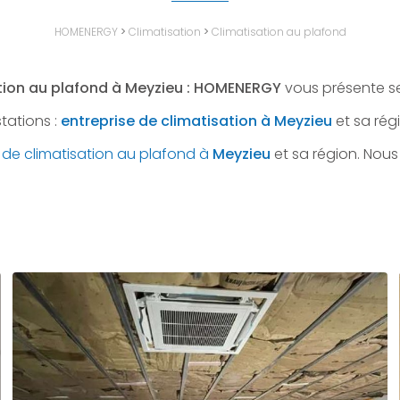
HOMENERGY
>
Climatisation
>
Climatisation au plafond
sation au plafond à Meyzieu : HOMENERGY
vous présente se
stations :
entreprise de climatisation à Meyzieu
et sa rég
on de climatisation au plafond à
Meyzieu
et sa région. Nou