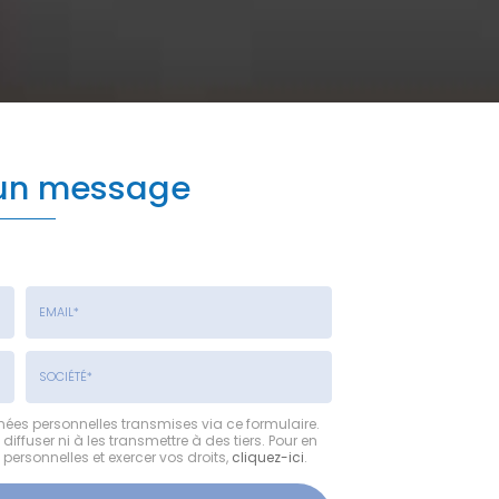
 un message
Email
:
*
Société
nées personnelles transmises via ce formulaire.
fuser ni à les transmettre à des tiers. Pour en
:
personnelles et exercer vos droits,
cliquez-ici
.