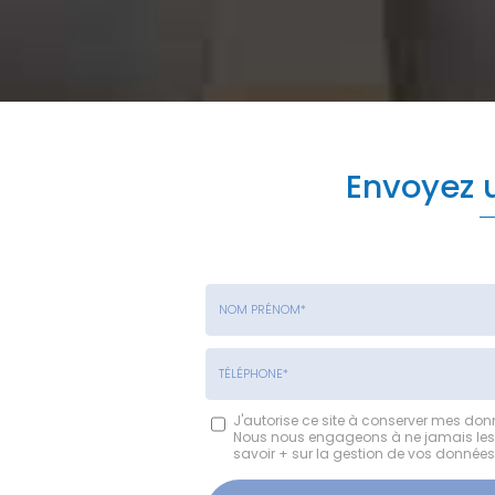
Envoyez
Nom
-
Prénom
Tél.
J'autorise ce site à conserver mes don
Nous nous engageons à ne jamais les dif
:
:
savoir + sur la gestion de vos données 
*
*
Acceptation