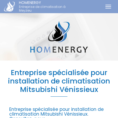
HOMENERGY
Entreprise de climatisation à
Togg
Meyzieu
navi
Aller
au
contenu
principal
Entreprise spécialisée pour
installation de climatisation
Mitsubishi Vénissieux
Entreprise spécialisée pour installation de
climatisation Mitsubishi Vénissieux.