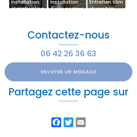
Installation
Installation
Entretien clim
climatisation
d'une pompe
réversible
dans mobil
à chaleur
home à
air/eau
Meyzieu
à Saint-
Contactez-nous
Bonnet-De-
Mur.
06 42 26 36 63
ENVOYER UN MESSAGE
Partagez cette page sur
Facebook
Twitter
Email