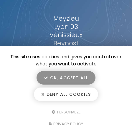
Meyzieu
Lyon 03
Vénissieux
Beynost
...
This site uses cookies and gives you control over
what you want to activate
OK, ACCEPT ALL
En savoir +
HOMENERGY, entreprise de climatisation dans l'ouest lyonnais
DENY ALL COOKIES
Mentions légales
-
Plan du site
-
Liens utiles
-
Secteur
-
Homenergy
Cookies
PERSONALIZE
Création et référencement de site Internet
Fermer
PRIVACY POLICY
Demande de Devis
Notre savoir-faire : Entreprise de climatisation à
Meyzieu