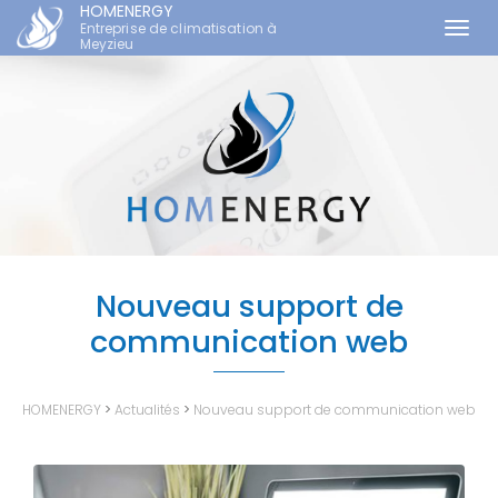
HOMENERGY
Entreprise de climatisation à
Togg
Meyzieu
navi
Aller
au
contenu
principal
Nouveau support de
communication web
HOMENERGY
>
Actualités
>
Nouveau support de communication web