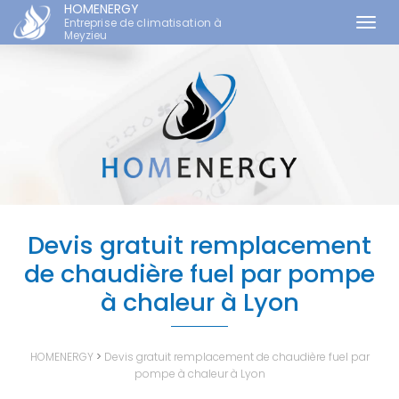
HOMENERGY
Entreprise de climatisation à
Togg
Meyzieu
navi
Aller
au
contenu
principal
Devis gratuit remplacement
de chaudière fuel par pompe
à chaleur à Lyon
HOMENERGY
>
Devis gratuit remplacement de chaudière fuel par
pompe à chaleur à Lyon