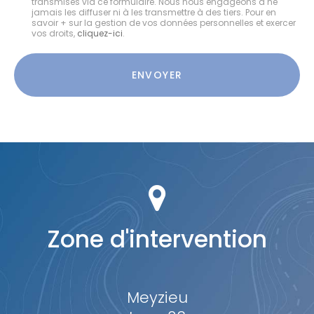
transmises via ce formulaire. Nous nous engageons à ne
:
jamais les diffuser ni à les transmettre à des tiers. Pour en
savoir + sur la gestion de vos données personnelles et exercer
vos droits,
cliquez-ici
.
Acceptation
RGPD
ENVOYER
*
Zone d'intervention
Meyzieu