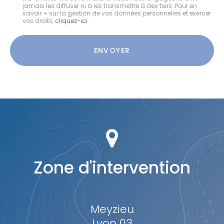
:
jamais les diffuser ni à les transmettre à des tiers. Pour en
savoir + sur la gestion de vos données personnelles et exercer
vos droits,
cliquez-ici
.
Acceptation
RGPD
ENVOYER
*
Zone d'intervention
Meyzieu
Lyon 03