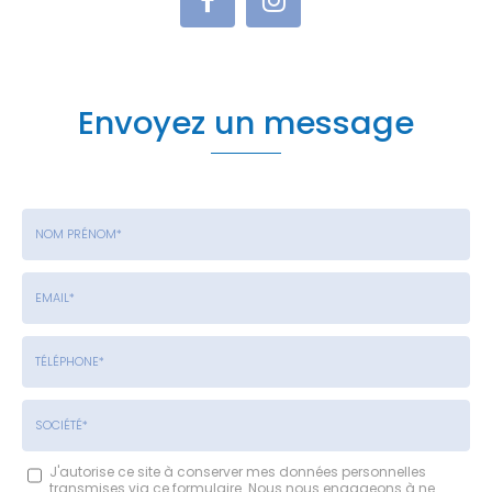
Envoyez un message
Nom
-
Prénom
Email
:
:
*
*
Tél.
:
*
Société
J'autorise ce site à conserver mes données personnelles
transmises via ce formulaire. Nous nous engageons à ne