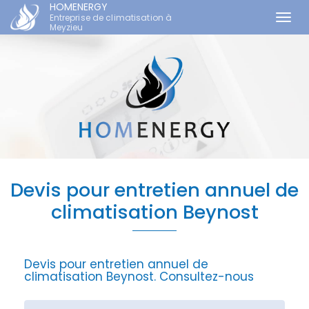
HOMENERGY
Entreprise de climatisation à
Togg
Meyzieu
navi
Aller
au
contenu
principal
Devis pour entretien annuel de
climatisation Beynost
Devis pour entretien annuel de
climatisation Beynost.
Consultez-nous