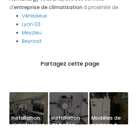
d'
entreprise de climatisation
à proximité de :
Vénissieux
Lyon 03
Meyzieu
Beynost
Installation
Installation
Modèles de
climatisation
de ballon
pompes à
dans mobil
thermodynamique
chaleur
home à