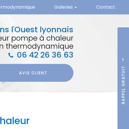
hermodynamique
Galeries
Contact
Climatisation
ns l'Ouest lyonnais
Pompe à chaleur
teur pompe à chaleur
Panneaux photovoltaïques
lon thermodynamique
Sujet
*
Ballon thermodynamique
06 42 26 36 63
Nom
Prénom
RAPPEL GRATUIT
J'accepte la
poli
Téléphone
AVIS CLIENT
*
confidentialité.
*
Acceptation
RGPD
*
Quel code est dissim
chaleur
ENVO