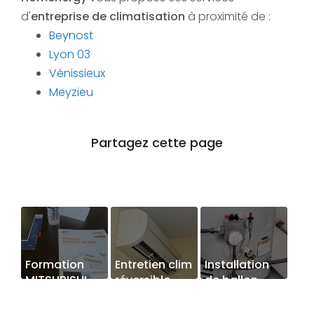
d'
entreprise de climatisation
à proximité de :
Beynost
Lyon 03
Vénissieux
Meyzieu
Formation
Entretien clim
Installation
MITSUBISHI
réversible
de ballon
ELECTRIC à
thermodynamique
Saint Priest