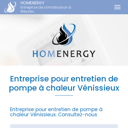
HOMENERGY
Entreprise de climatisation à
Togg
Meyzieu
navi
Aller
au
contenu
principal
Entreprise pour entretien de
pompe à chaleur Vénissieux
Entreprise pour entretien de pompe à
chaleur Vénissieux.
Consultez-nous