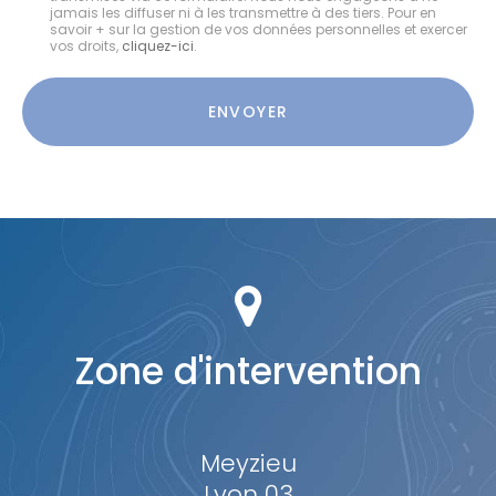
:
jamais les diffuser ni à les transmettre à des tiers. Pour en
savoir + sur la gestion de vos données personnelles et exercer
vos droits,
cliquez-ici
.
Acceptation
RGPD
ENVOYER
*
Zone d'intervention
Meyzieu
Lyon 03