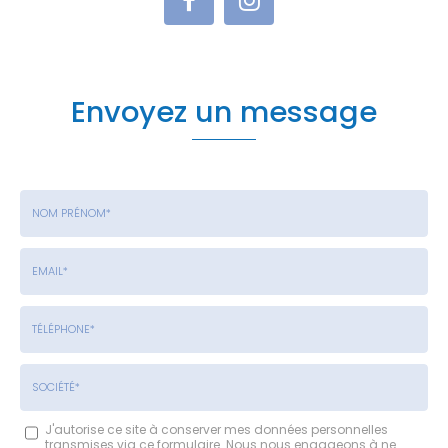
Envoyez un message
Nom
-
Prénom
Email
:
:
*
*
Tél.
:
*
Société
J'autorise ce site à conserver mes données personnelles
transmises via ce formulaire. Nous nous engageons à ne