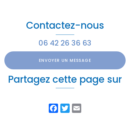
pompes à
support de
de ballon
chaleur
communication
thermodynamique
web
Contactez-nous
06 42 26 36 63
ENVOYER UN MESSAGE
Partagez cette page sur
Facebook
Twitter
Email