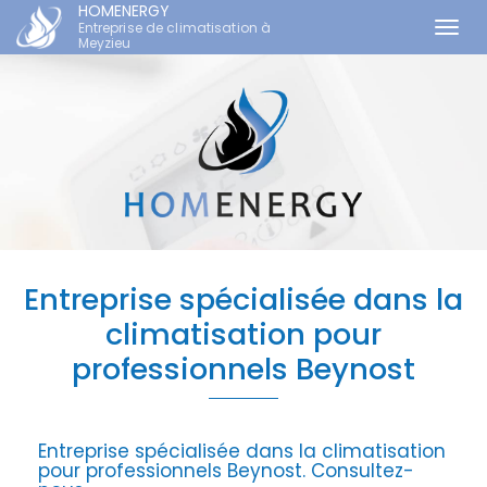
HOMENERGY
Entreprise de climatisation à
Togg
Meyzieu
navi
Aller
au
contenu
principal
Entreprise spécialisée dans la
climatisation pour
professionnels Beynost
Entreprise spécialisée dans la climatisation
pour professionnels Beynost.
Consultez-