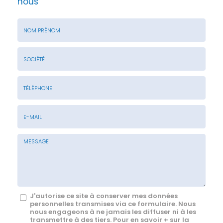
nous
Nom
&
Prénom
Société
*
:
Téléphone
E-
mail
*
Message
J'autorise ce site à conserver mes données
personnelles transmises via ce formulaire. Nous
:
nous engageons à ne jamais les diffuser ni à les
transmettre à des tiers. Pour en savoir + sur la
*