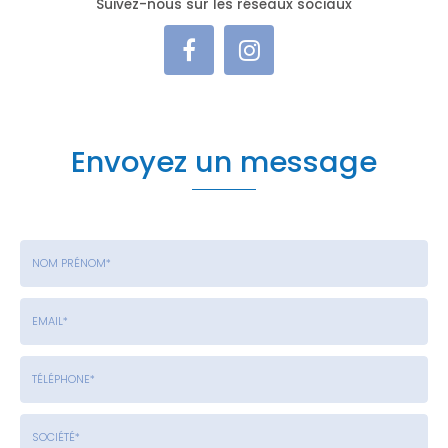
Suivez-nous sur les réseaux sociaux
Envoyez un message
Nom
-
Prénom
Email
:
:
*
*
Tél.
: