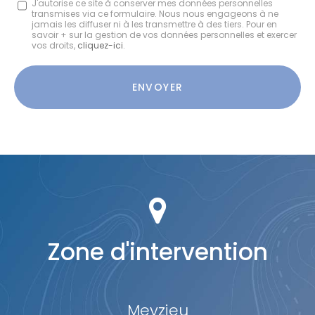
J'autorise ce site à conserver mes données personnelles
transmises via ce formulaire. Nous nous engageons à ne
:
jamais les diffuser ni à les transmettre à des tiers. Pour en
savoir + sur la gestion de vos données personnelles et exercer
vos droits,
cliquez-ici
.
Acceptation
RGPD
ENVOYER
*
Zone d'intervention
Meyzieu