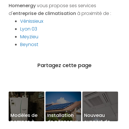
Homenergy
vous propose ses services
d'
entreprise de climatisation
à proximité de :
Vénissieux
Lyon 03
Meyzieu
Beynost
Modèles de
Installation
Nouveau
pompes à
de panneaux
support de
chaleur
photovoltaïques
communication