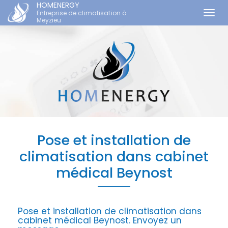
HOMENERGY
Entreprise de climatisation à
Togg
Meyzieu
navi
Aller
au
contenu
principal
Pose et installation de
climatisation dans cabinet
médical Beynost
Pose et installation de climatisation dans
cabinet médical Beynost.
Envoyez un